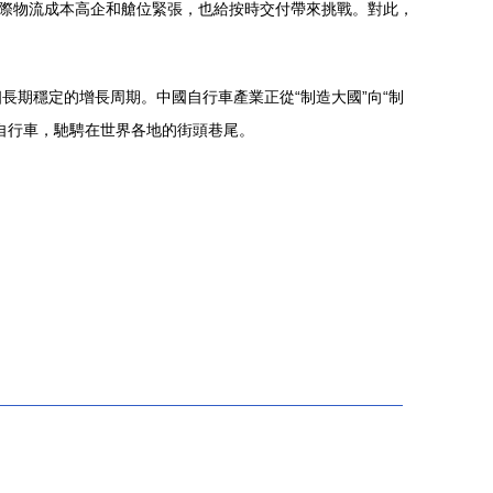
國際物流成本高企和艙位緊張，也給按時交付帶來挑戰。對此，
期穩定的增長周期。中國自行車產業正從“制造大國”向“制
自行車，馳騁在世界各地的街頭巷尾。