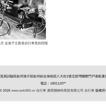
月 走進于立新老自行車里的回憶
時光（組圖）
貿易試驗區欽州港片區欽州綜合保稅區八大街1號北部灣國際門戶港航運服務中
電話：1801120**
 © 2026
www.wxb360.cn
自行車
廣西聯納特商貿有限公司
自行車
版權所