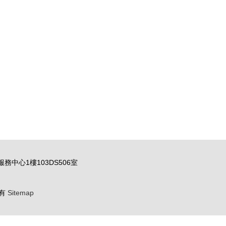
心1樓103DS506室
有
Sitemap