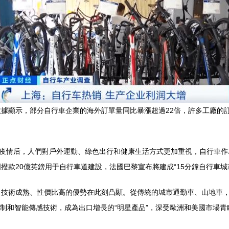
據顯示，部分自行車企業的海外訂單量同比暴漲超過22倍，許多工廠的
球疫情后，人們對戶外運動、綠色出行和健康生活方式更加重視，自行車
撥款20億英鎊用于自行車道建設，法國巴黎宣布將建成“15分鐘自行車城
技術成熟、性價比高的優勢在此刻凸顯。從傳統的城市通勤車、山地車，到近
機控制和智能傳感技術，成為出口增長的“明星產品”，深受歐洲和美國市場青