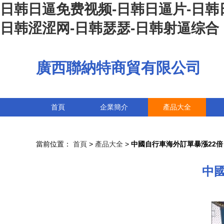
日韩日逼免费视频-日韩日逼片-日韩
日韩涩涩网-日韩瑟瑟-日韩射逼综合
廣西聯納特商貿有限公司
首頁
企業簡介
產品大全
當前位置：
首頁
>
產品大全
>
中國自行車海外訂單暴漲22倍
中