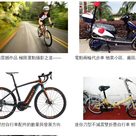
震撼作品 極限運動攝影之道——
電動兩輪代步車 物業小區、廠
自行車篇
理想選擇
聲控自行車配件的數量與發展方向
迷你刀型不減震雙折疊自行車 
選擇