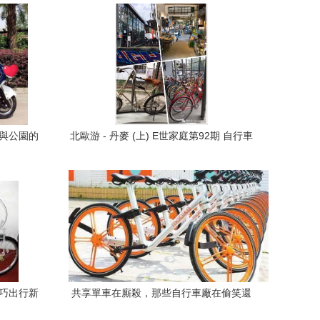
區與公園的
北歐游 - 丹麥 (上) E世家庭第92期 自行車
輕巧出行新
共享單車在廝殺，那些自行車廠在偷笑還
是苦笑